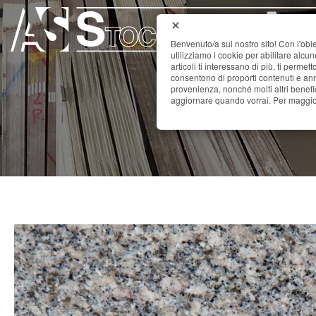
Benvenuto/a sul nostro sito! Con l'obie
utilizziamo i cookie per abilitare alcu
articoli ti interessano di più, ti permet
consentono di proporti contenuti e annu
provenienza, nonché molti altri benefi
aggiornare quando vorrai. Per maggior