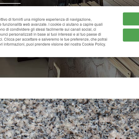
HOME
CHI SIAMO
CATA
ttivo di fornirti una migliore esperienza di navigazione,
ne funzionalità web avanzate. I cookie ci aiutano a capire quali
tono di condividere gli stessi facilmente sui canali social, ci
nci personalizzati in base ai tuoi interessi e al tuo paese di
ci. Clicca per accettare e salveremo le tue preferenze, che potrai
BOHUS GREY
i informazioni, puoi prendere visione del nostra Cookie Policy.