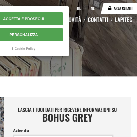
IT
EN
DE
NL
AREA CLIENTI
LOGO
MAGAZZINO ONLINE
NOVITÀ
CONTATTI
LAPITEC
ACCETTA E PROSEGUI
PERSONALIZZA
Cookie Policy
LASCIA I TUOI DATI PER RICEVERE INFORMAZIONI SU
BOHUS GREY
Azienda