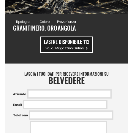
Tipologia
Colore
Provenienza
GRANITI
NERO, ORO
ANGOLA
LASTRE DISPONIBILI:
112
Vai al Magazzino Online
LASCIA I TUOI DATI PER RICEVERE INFORMAZIONI SU
BELVEDERE
Azienda
Email
Telefono