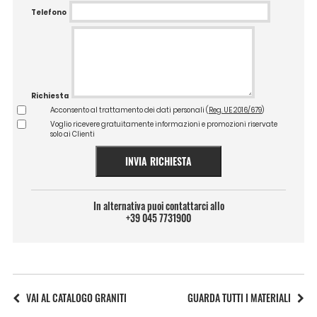
Telefono
Richiesta
Acconsento al trattamento dei dati personali (
Reg. UE 2016/679
)
Voglio ricevere gratuitamente informazioni e promozioni riservate
solo ai Clienti
INVIA RICHIESTA
In alternativa puoi contattarci allo
+39 045 7731900
VAI AL CATALOGO GRANITI
GUARDA TUTTI I MATERIALI