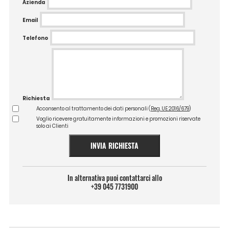
Azienda
Email
Telefono
Richiesta
Acconsento al trattamento dei dati personali (
Reg. UE 2016/679
)
Voglio ricevere gratuitamente informazioni e promozioni riservate
solo ai Clienti
INVIA RICHIESTA
In alternativa puoi contattarci allo
+39 045 7731900