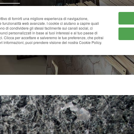
HOME
CHI SIAMO
CATA
ttivo di fornirti una migliore esperienza di navigazione,
ne funzionalità web avanzate. I cookie ci aiutano a capire quali
tono di condividere gli stessi facilmente sui canali social, ci
nci personalizzati in base ai tuoi interessi e al tuo paese di
ci. Clicca per accettare e salveremo le tue preferenze, che potrai
ANGOLA SILVER
i informazioni, puoi prendere visione del nostra Cookie Policy.