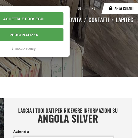
IT
EN
DE
NL
AREA CLIENTI
LOGO
MAGAZZINO ONLINE
NOVITÀ
CONTATTI
LAPITEC
ACCETTA E PROSEGUI
PERSONALIZZA
Cookie Policy
LASCIA I TUOI DATI PER RICEVERE INFORMAZIONI SU
ANGOLA SILVER
Azienda