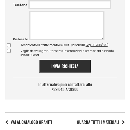
Telefono
Richiesta
Acconsento al trattamento dei dati personali (
Reg. UE 2016/679
)
Voglio ricevere gratuitamente informazioni e promozioni riservate
solo ai Clienti
INVIA RICHIESTA
In alternativa puoi contattarci allo
+39 045 7731900
VAI AL CATALOGO GRANITI
GUARDA TUTTI I MATERIALI