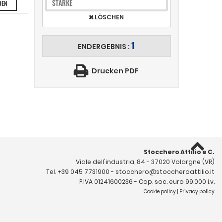
STÄRKE
DEN
LÖSCHEN
1
ENDERGEBNIS :
Drucken PDF
Stocchero Attilio e C.
Viale dell'industria, 84 - 37020 Volargne (VR)
Tel.
+39 045 7731900
-
stocchero@stoccheroattilio.it
P.IVA 01241600236 - Cap. soc. euro 99.000 i.v.
Cookie policy
|
Privacy policy