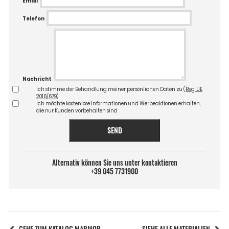
Email
Telefon
Nachricht
Ich stimme der Behandlung meiner persönlichen Daten zu (
Reg. UE
2016/679
)
Ich möchte kostenlose Informationen und Werbeaktionen erhalten,
die nur Kunden vorbehalten sind
SEND
Alternativ können Sie uns unter kontaktieren
+39 045 7731900
GEHE ZUM KATALOG MARMOR
SIEHE ALLE MATERIALIEN