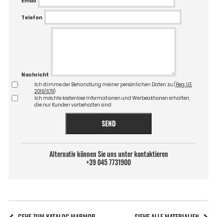
Email
Telefon
Nachricht
Ich stimme der Behandlung meiner persönlichen Daten zu (
Reg. UE
2016/679
)
Ich möchte kostenlose Informationen und Werbeaktionen erhalten,
die nur Kunden vorbehalten sind
SEND
Alternativ können Sie uns unter kontaktieren
+39 045 7731900
GEHE ZUM KATALOG MARMOR
SIEHE ALLE MATERIALIEN