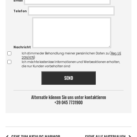
Email
Telefon
Nachricht
Ich stimme der Behandlung meiner persönlichen Daten zu (
Reg. UE
2016/679
)
Ich möchte kostenlose Informationen und Werbeaktionen erhalten,
die nur Kunden vorbehalten sind
SEND
Alternativ können Sie uns unter kontaktieren
+39 045 7731900
GEHE ZUM KATALOG MARMOR
SIEHE ALLE MATERIALIEN