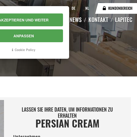
IT
EN
DE
NL
KUNDENBEREICH
KATALOG
LAGERBESTAND
NEWS
KONTAKT
LAPITEC
AKZEPTIEREN UND WEITER
ANPASSEN
Cookie Policy
LASSEN SIE IHRE DATEN, UM INFORMATIONEN ZU
ERHALTEN
PERSIAN CREAM
Unternehmen