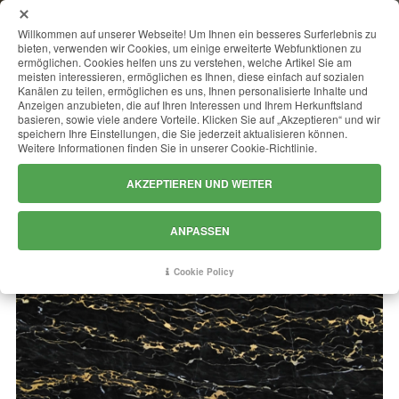
MENU
Willkommen auf unserer Webseite! Um Ihnen ein besseres Surferlebnis zu
bieten, verwenden wir Cookies, um einige erweiterte Webfunktionen zu
ermöglichen. Cookies helfen uns zu verstehen, welche Artikel Sie am
meisten interessieren, ermöglichen es Ihnen, diese einfach auf sozialen
Kanälen zu teilen, ermöglichen es uns, Ihnen personalisierte Inhalte und
NERO PORTORO EXTRA
Anzeigen anzubieten, die auf Ihren Interessen und Ihrem Herkunftsland
basieren, sowie viele andere Vorteile. Klicken Sie auf „Akzeptieren“ und wir
speichern Ihre Einstellungen, die Sie jederzeit aktualisieren können.
Weitere Informationen finden Sie in unserer Cookie-Richtlinie.
AKZEPTIEREN UND WEITER
ANPASSEN
Cookie Policy