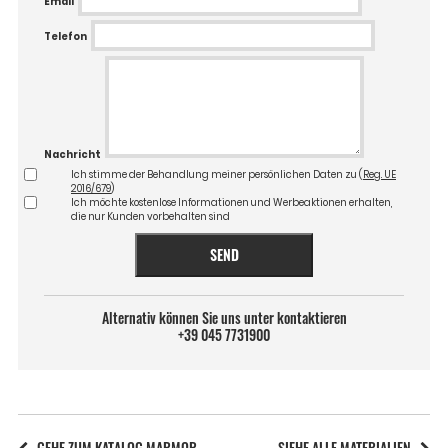
Email
Telefon
Nachricht
Ich stimme der Behandlung meiner persönlichen Daten zu (
Reg. UE
2016/679
)
Ich möchte kostenlose Informationen und Werbeaktionen erhalten,
die nur Kunden vorbehalten sind
SEND
Alternativ können Sie uns unter kontaktieren
+39 045 7731900
GEHE ZUM KATALOG MARMOR
SIEHE ALLE MATERIALIEN