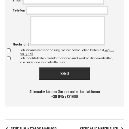
Email
Telefon
Nachricht
Ich stimme der Behandlung meiner persönlichen Daten zu (
Reg. UE
2016/679
)
Ich möchte kostenlose Informationen und Werbeaktionen erhalten,
die nur Kunden vorbehalten sind
SEND
Alternativ können Sie uns unter kontaktieren
+39 045 7731900
GEHE ZUM KATALOG MARMOR
SIEHE ALLE MATERIALIEN