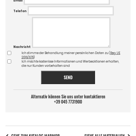
Email
Telefon
Nachricht
Ich stimme der Behandlung meiner persönlichen Daten zu (
Reg. UE
2016/679
)
Ich möchte kostenlose Informationen und Werbeaktionen erhalten,
die nur Kunden vorbehalten sind
SEND
Alternativ können Sie uns unter kontaktieren
+39 045 7731900
GEHE ZUM KATALOG MARMOR
SIEHE ALLE MATERIALIEN