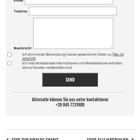
Email
Telefon
Nachricht
Ich stimme der Behandlung meiner persönlichen Daten zu (
Reg. UE
2016/679
)
Ich möchte kostenlose Informationen und Werbeaktionen erhalten,
die nur Kunden vorbehalten sind
SEND
Alternativ können Sie uns unter kontaktieren
+39 045 7731900
GEHE ZUM KATALOG GRANIT
SIEHE ALLE MATERIALIEN