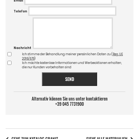
Email
Telefon
Nachricht
Ich stimme der Behandlung meiner persönlichen Daten zu (
Reg. UE
2016/679
)
Ich möchte kostenlose Informationen und Werbeaktionen erhalten,
die nur Kunden vorbehalten sind
SEND
Alternativ können Sie uns unter kontaktieren
+39 045 7731900
GEHE ZUM KATALOG GRANIT
SIEHE ALLE MATERIALIEN