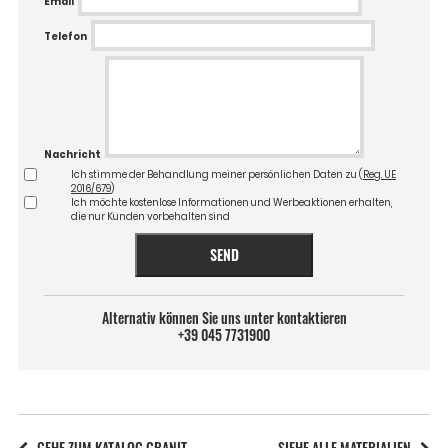
Email
Telefon
Nachricht
Ich stimme der Behandlung meiner persönlichen Daten zu (
Reg. UE
2016/679
)
Ich möchte kostenlose Informationen und Werbeaktionen erhalten,
die nur Kunden vorbehalten sind
SEND
Alternativ können Sie uns unter kontaktieren
+39 045 7731900
GEHE ZUM KATALOG GRANIT
SIEHE ALLE MATERIALIEN