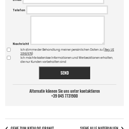
Telefon
Nachricht
Ich stimme der Behandlung meiner persönlichen Daten zu (
Reg. UE
2016/679
)
Ich möchte kostenlose Informationen und Werbeaktionen erhalten,
die nur Kunden vorbehalten sind
SEND
Alternativ können Sie uns unter kontaktieren
+39 045 7731900
GEHE ZUM KATALOG GRANIT
SIEHE ALLE MATERIALIEN