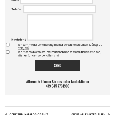
Email
Telefon
Nachricht
Ich stimme der Behandlung meiner persönlichen Daten zu (
Reg. UE
2016/679
)
Ich möchte kostenlose Informationen und Werbeaktionen erhalten,
die nur Kunden vorbehalten sind
SEND
Alternativ können Sie uns unter kontaktieren
+39 045 7731900
GEHE ZUM KATALOG GRANIT
SIEHE ALLE MATERIALIEN