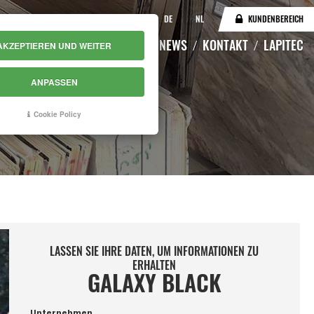
IT
EN
DE
NL
KUNDENBEREICH
KATALOG
LAGERBESTAND
NEWS
KONTAKT
LAPITEC
AKZEPTIEREN UND WEITER
ANPASSEN
Cookie Policy
LASSEN SIE IHRE DATEN, UM INFORMATIONEN ZU
ERHALTEN
GALAXY BLACK
Unternehmen