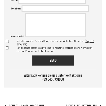
Email
Telefon
Nachricht
Ich stimme der Behandlung meiner persönlichen Daten zu (
Reg. UE
2016/679
)
Ich möchte kostenlose Informationen und Werbeaktionen erhalten,
die nur Kunden vorbehalten sind
SEND
Alternativ können Sie uns unter kontaktieren
+39 045 7731900
GEHE ZUM KATALOG GRANIT
SIEHE ALLE MATERIALIEN