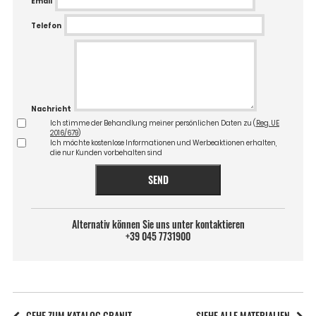
Email
Telefon
Nachricht
Ich stimme der Behandlung meiner persönlichen Daten zu (
Reg. UE
2016/679
)
Ich möchte kostenlose Informationen und Werbeaktionen erhalten,
die nur Kunden vorbehalten sind
SEND
Alternativ können Sie uns unter kontaktieren
+39 045 7731900
GEHE ZUM KATALOG GRANIT
SIEHE ALLE MATERIALIEN