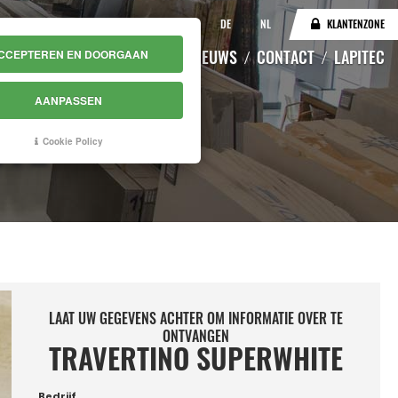
IT
EN
DE
NL
KLANTENZONE
CATALOGUS
MAGAZIJN
NIEUWS
CONTACT
LAPITEC
CCEPTEREN EN DOORGAAN
AANPASSEN
ITE
Cookie Policy
LAAT UW GEGEVENS ACHTER OM INFORMATIE OVER TE
ONTVANGEN
TRAVERTINO SUPERWHITE
Bedrijf