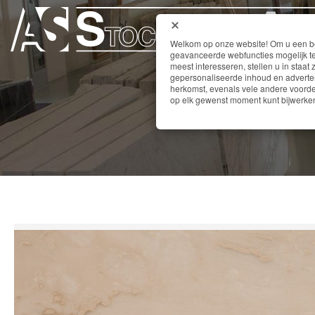
Welkom op onze website! Om u een bet
geavanceerde webfuncties mogelijk te
meest interesseren, stellen u in staat 
gepersonaliseerde inhoud en adverten
herkomst, evenals vele andere voordel
op elk gewenst moment kunt bijwerken