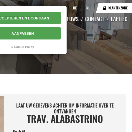
IT
EN
DE
NL
KLANTENZONE
CATALOGUS
MAGAZIJN
NIEUWS
CONTACT
LAPITEC
CCEPTEREN EN DOORGAAN
AANPASSEN
Cookie Policy
LAAT UW GEGEVENS ACHTER OM INFORMATIE OVER TE
ONTVANGEN
TRAV. ALABASTRINO
Bedrijf