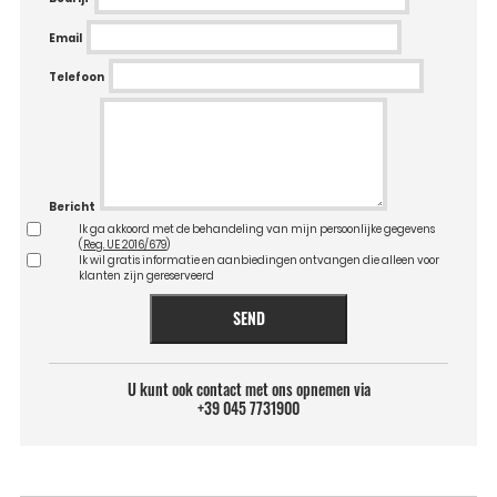
Email
Telefoon
Bericht
Ik ga akkoord met de behandeling van mijn persoonlijke gegevens
(
Reg. UE 2016/679
)
Ik wil gratis informatie en aanbiedingen ontvangen die alleen voor
klanten zijn gereserveerd
SEND
U kunt ook contact met ons opnemen via
+39 045 7731900