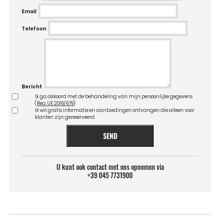
Email
Telefoon
Bericht
Ik ga akkoord met de behandeling van mijn persoonlijke gegevens
(
Reg. UE 2016/679
)
Ik wil gratis informatie en aanbiedingen ontvangen die alleen voor
klanten zijn gereserveerd
SEND
U kunt ook contact met ons opnemen via
+39 045 7731900