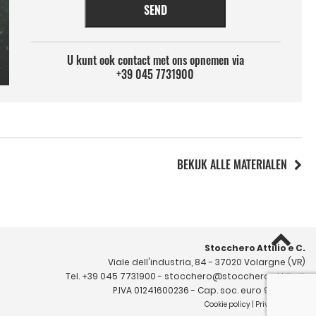
SEND
U kunt ook contact met ons opnemen via
+39 045 7731900
BEKIJK ALLE MATERIALEN
Stocchero Attilio e C.
Viale dell'industria, 84 - 37020 Volargne (VR)
Tel.
+39 045 7731900
-
stocchero@stoccheroattilio.it
P.IVA 01241600236 - Cap. soc. euro 99.000 i.v.
Cookie policy
|
Privacy policy