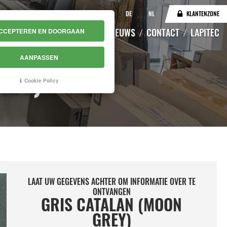
IT
EN
DE
NL
KLANTENZONE
CATALOGUS
MAGAZIJN
NIEUWS
CONTACT
LAPITEC
CCEPTEREN EN DOORGAAN
AANPASSEN
REY)
Cookie Policy
LAAT UW GEGEVENS ACHTER OM INFORMATIE OVER TE
ONTVANGEN
GRIS CATALAN (MOON
GREY)