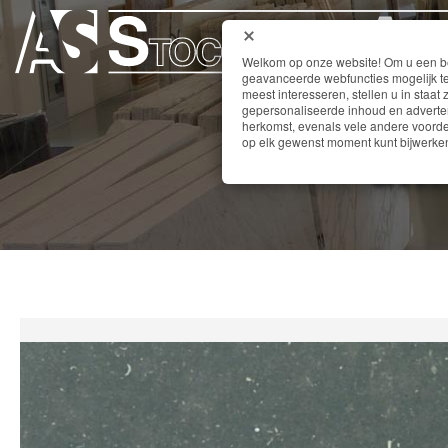
Welkom op onze website! Om u een bet
geavanceerde webfuncties mogelijk te
meest interesseren, stellen u in staat 
gepersonaliseerde inhoud en adverten
herkomst, evenals vele andere voordel
GRI
op elk gewenst moment kunt bijwerken