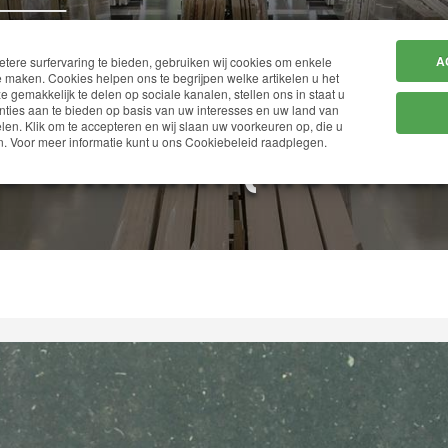
HOME
BEDRIJF
A
ere surfervaring te bieden, gebruiken wij cookies om enkele
 maken. Cookies helpen ons te begrijpen welke artikelen u het
ze gemakkelijk te delen op sociale kanalen, stellen ons in staat u
ties aan te bieden op basis van uw interesses en uw land van
en. Klik om te accepteren en wij slaan uw voorkeuren op, die u
S CATALAN (MOON G
. Voor meer informatie kunt u ons Cookiebeleid raadplegen.