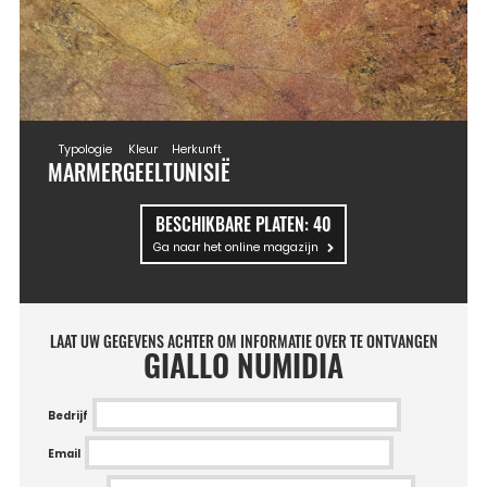
Typologie
Kleur
Herkunft
MARMER
GEEL
TUNISIË
BESCHIKBARE PLATEN:
40
Ga naar het online magazijn
LAAT UW GEGEVENS ACHTER OM INFORMATIE OVER TE ONTVANGEN
GIALLO NUMIDIA
Bedrijf
Email