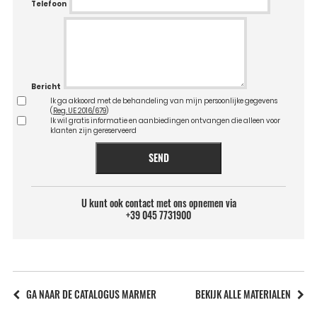
Telefoon
Bericht
Ik ga akkoord met de behandeling van mijn persoonlijke gegevens
(
Reg. UE 2016/679
)
Ik wil gratis informatie en aanbiedingen ontvangen die alleen voor
klanten zijn gereserveerd
SEND
U kunt ook contact met ons opnemen via
+39 045 7731900
GA NAAR DE CATALOGUS MARMER
BEKIJK ALLE MATERIALEN