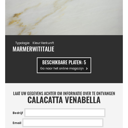
Typologie
Kleur
Herkunft
MARMER
WIT
ITALIE
BESCHIKBARE PLATEN:
5
Ga naar het online magazijn
LAAT UW GEGEVENS ACHTER OM INFORMATIE OVER TE ONTVANGEN
CALACATTA VENABELLA
Bedrijf
Email