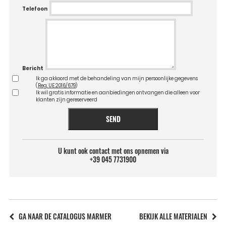
Telefoon
Bericht
Ik ga akkoord met de behandeling van mijn persoonlijke gegevens
(
Reg. UE 2016/679
)
Ik wil gratis informatie en aanbiedingen ontvangen die alleen voor
klanten zijn gereserveerd
SEND
U kunt ook contact met ons opnemen via
+39 045 7731900
GA NAAR DE CATALOGUS MARMER
BEKIJK ALLE MATERIALEN