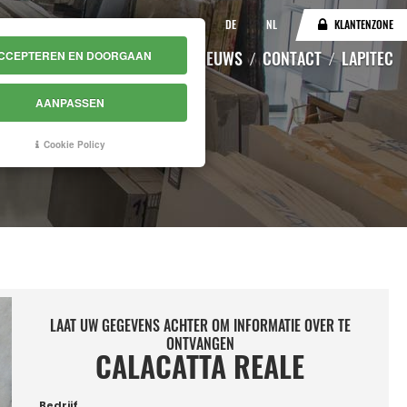
IT
EN
DE
NL
KLANTENZONE
CATALOGUS
MAGAZIJN
NIEUWS
CONTACT
LAPITEC
CCEPTEREN EN DOORGAAN
AANPASSEN
Cookie Policy
LAAT UW GEGEVENS ACHTER OM INFORMATIE OVER TE
ONTVANGEN
CALACATTA REALE
Bedrijf