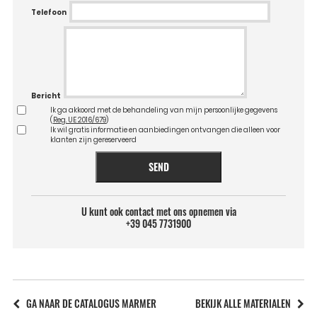
Telefoon
Bericht
Ik ga akkoord met de behandeling van mijn persoonlijke gegevens
(
Reg. UE 2016/679
)
Ik wil gratis informatie en aanbiedingen ontvangen die alleen voor
klanten zijn gereserveerd
SEND
U kunt ook contact met ons opnemen via
+39 045 7731900
GA NAAR DE CATALOGUS MARMER
BEKIJK ALLE MATERIALEN