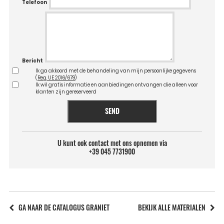
Telefoon
Bericht
Ik ga akkoord met de behandeling van mijn persoonlijke gegevens
(
Reg. UE 2016/679
)
Ik wil gratis informatie en aanbiedingen ontvangen die alleen voor
klanten zijn gereserveerd
SEND
U kunt ook contact met ons opnemen via
+39 045 7731900
GA NAAR DE CATALOGUS GRANIET
BEKIJK ALLE MATERIALEN