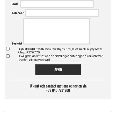
Email
Telefoon
Bericht
Ik ga akkoord met de behandeling van mijn persoonlijke gegevens
(
Reg. UE 2016/679
)
Ik wil gratis informatie en aanbiedingen ontvangen die alleen voor
klanten zijn gereserveerd
SEND
U kunt ook contact met ons opnemen via
+39 045 7731900