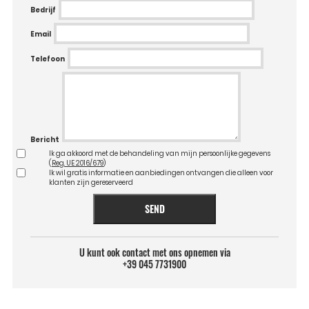
Bedrijf
Email
Telefoon
Bericht
Ik ga akkoord met de behandeling van mijn persoonlijke gegevens
(
Reg. UE 2016/679
)
Ik wil gratis informatie en aanbiedingen ontvangen die alleen voor
klanten zijn gereserveerd
SEND
U kunt ook contact met ons opnemen via
+39 045 7731900