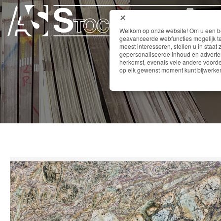
Welkom op onze website! Om u een bet
geavanceerde webfuncties mogelijk te
meest interesseren, stellen u in staat 
gepersonaliseerde inhoud en adverten
herkomst, evenals vele andere voordel
op elk gewenst moment kunt bijwerken