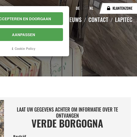
IT
EN
DE
NL
KLANTENZONE
CATALOGUS
MAGAZIJN
NIEUWS
CONTACT
LAPITEC
CCEPTEREN EN DOORGAAN
AANPASSEN
Cookie Policy
LAAT UW GEGEVENS ACHTER OM INFORMATIE OVER TE
ONTVANGEN
VERDE BORGOGNA
Bedrijf