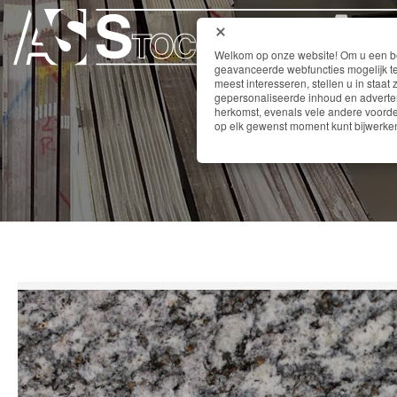
Welkom op onze website! Om u een bet
geavanceerde webfuncties mogelijk te
meest interesseren, stellen u in staat 
gepersonaliseerde inhoud en adverten
herkomst, evenals vele andere voordel
op elk gewenst moment kunt bijwerken