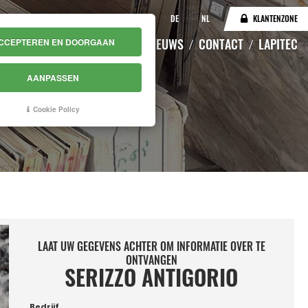
IT
EN
DE
NL
KLANTENZONE
CATALOGUS
MAGAZIJN
NIEUWS
CONTACT
LAPITEC
CCEPTEREN EN DOORGAAN
AANPASSEN
Cookie Policy
LAAT UW GEGEVENS ACHTER OM INFORMATIE OVER TE
ONTVANGEN
SERIZZO ANTIGORIO
Bedrijf