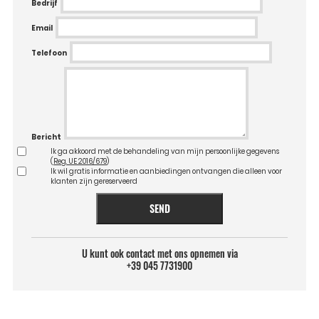
Bedrijf
Email
Telefoon
Bericht
Ik ga akkoord met de behandeling van mijn persoonlijke gegevens
(
Reg. UE 2016/679
)
Ik wil gratis informatie en aanbiedingen ontvangen die alleen voor
klanten zijn gereserveerd
SEND
U kunt ook contact met ons opnemen via
+39 045 7731900