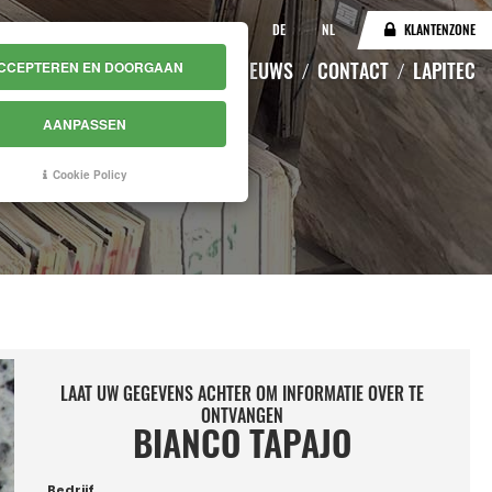
IT
EN
DE
NL
KLANTENZONE
CATALOGUS
MAGAZIJN
NIEUWS
CONTACT
LAPITEC
CCEPTEREN EN DOORGAAN
AANPASSEN
Cookie Policy
LAAT UW GEGEVENS ACHTER OM INFORMATIE OVER TE
ONTVANGEN
BIANCO TAPAJO
Bedrijf