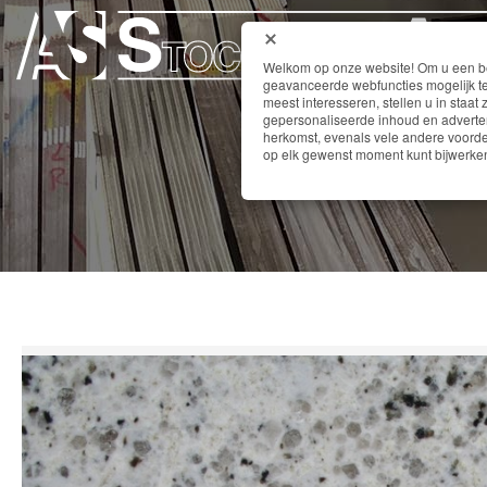
Welkom op onze website! Om u een bet
geavanceerde webfuncties mogelijk te
meest interesseren, stellen u in staat 
gepersonaliseerde inhoud en adverten
herkomst, evenals vele andere voordel
op elk gewenst moment kunt bijwerken