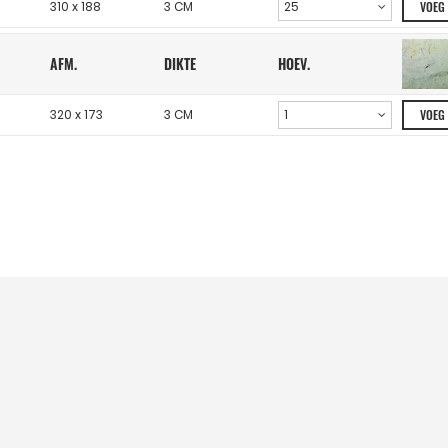
310 x 188
3 CM
VOEG
AFM.
DIKTE
HOEV.
320 x 173
3 CM
VOEG