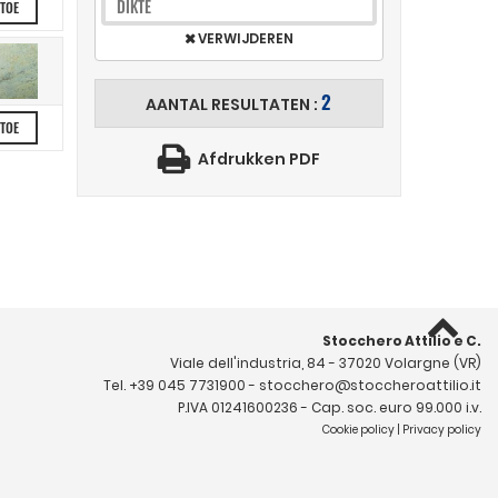
DIKTE
 TOE
VERWIJDEREN
2
AANTAL RESULTATEN :
 TOE
Afdrukken PDF
Stocchero Attilio e C.
Viale dell'industria, 84 - 37020 Volargne (VR)
Tel.
+39 045 7731900
-
stocchero@stoccheroattilio.it
P.IVA 01241600236 - Cap. soc. euro 99.000 i.v.
Cookie policy
|
Privacy policy