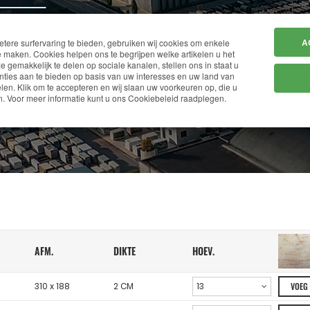
HOME
BEDRIJF
A
ere surfervaring te bieden, gebruiken wij cookies om enkele
 maken. Cookies helpen ons te begrijpen welke artikelen u het
ze gemakkelijk te delen op sociale kanalen, stellen ons in staat u
ties aan te bieden op basis van uw interesses en uw land van
en. Klik om te accepteren en wij slaan uw voorkeuren op, die u
MAGAZIJN
. Voor meer informatie kunt u ons Cookiebeleid raadplegen.
AFM.
DIKTE
HOEV.
310 x 188
2 CM
VOEG