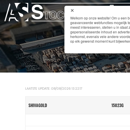
Welkom op onze website! Om u een bet
geavanceerde webfuncties mogelijk te
meest interesseren, stellen u in staat 
gepersonaliseerde inhoud en adverten
herkomst, evenals vele andere voordel
op elk gewenst moment kunt bijwerken
LAATSTE UPDATE: 08/08/2026 13:22:17
SHIVAGOLD
15023G