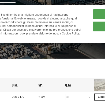
HOME
CHI SIAMO
CATA
ttivo di fornirti una migliore esperienza di navigazione,
ne funzionalità web avanzate. I cookie ci aiutano a capire quali
tono di condividere gli stessi facilmente sui canali social, ci
nci personalizzati in base ai tuoi interessi e al tuo paese di
ci. Clicca per accettare e salveremo le tue preferenze, che potrai
MAGAZZINO ONLINE
i informazioni, puoi prendere visione del nostra Cookie Policy.
DIM.
SP.
Q.TÀ
290 x 172
2 CM
AGGI