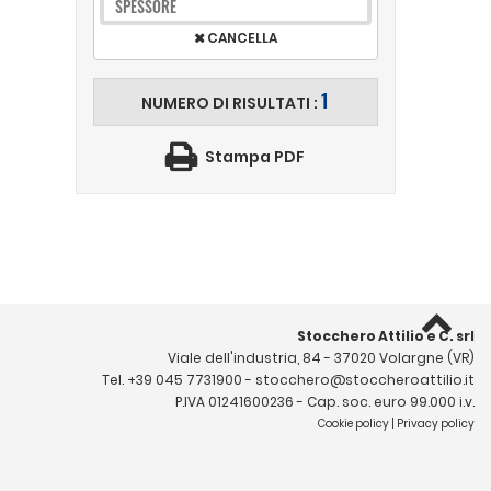
SPESSORE
CANCELLA
1
NUMERO DI RISULTATI :
Stampa PDF
Stocchero Attilio e C. srl
Viale dell'industria, 84 - 37020 Volargne (VR)
Tel.
+39 045 7731900
-
stocchero@stoccheroattilio.it
P.IVA 01241600236 - Cap. soc. euro 99.000 i.v.
Cookie policy
|
Privacy policy